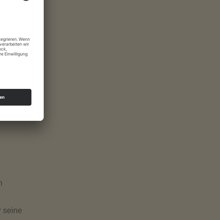
heidung.
rmin zu
em
rag
n
r seine