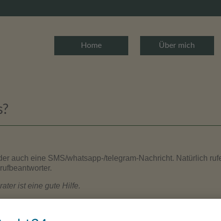
Home
Über mich
s?
oder auch eine SMS/whatsapp-/telegram-Nachricht. Natürlich ruf
ufbeantworter.
rater ist eine gute Hilfe.
 uns zunächst ganz zwanglos kennen. Sie erklären in Grundzüge
ing legen wir ein zu erreichendes Ziel fest.