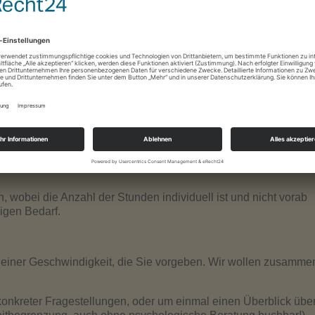
iten können. Dabei sind Sie völlig frei in Ihrer weiteren Entsc
 60 Minuten (im Coaching durchaus länger) und werden von Te
sog. Sozialtarif), ansonsten je nach Anliegen, voraussichtlich
eteiligten. Beim Stundenpreis rechnen Sie bitte mit einem Bet
rechen Sie mich bitte an!
amstags) vereinbaren.
 wobei die Anzahl der Stunden individuell ist und nicht vorab
ligen Bedarf.
, in einer Geschwindigkeit, die Sie vorgeben. Wir wollen zusamme
konkreter Fragestellungen, oder um einmal einen Überblick übe