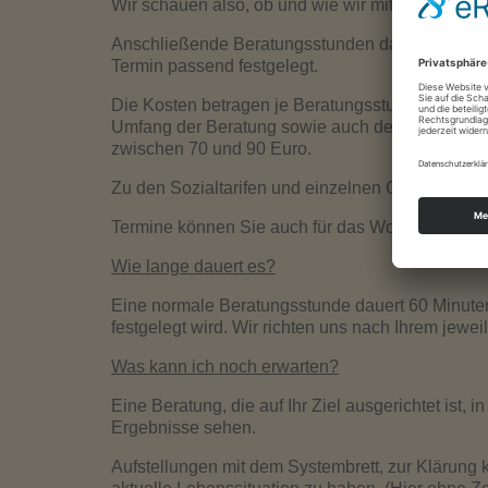
Wir schauen also, ob und wie wir miteinander arbe
Anschließende Beratungsstunden dauern jeweils
Termin passend festgelegt.
Die Kosten betragen je Beratungsstunde ab 60 € (
Umfang der Beratung sowie auch der Anzahl der B
zwischen 70 und 90 Euro.
Zu den Sozialtarifen und einzelnen Coachings sp
Termine können Sie auch für das Wochenende (s
Wie lange dauert es?
Eine normale Beratungsstunde dauert 60 Minuten,
festgelegt wird. Wir richten uns nach Ihrem jewei
Was kann ich noch erwarten?
Eine Beratung, die auf Ihr Ziel ausgerichtet ist
Ergebnisse sehen.
Aufstellungen mit dem Systembrett, zur Klärung 